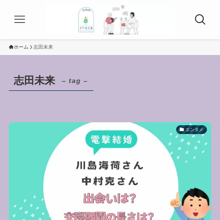
ホーム
志田未来
志田未来
– tag –
エンタメ