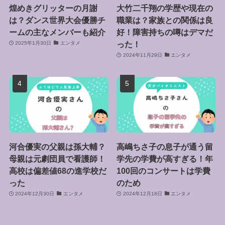
煌めきグリッターの月謝
大竹二千翔の学歴や現在の
は？ダンス世界大会優勝チ
職業は？家族との関係は良
ームの主なメンバーも紹介
好！障害持ちの噂はデマだ
った！
2025年1月30日
エンタメ
2024年11月29日
エンタメ
河合優実の父親は孫大輔？
高嶋ちさ子の息子が通う留
母親は元劇団員で看護師！
学先の学費が高すぎる！年
高校は偏差値68の進学校だ
100回のコンサートは学費
った
のため
2024年12月30日
エンタメ
2024年12月18日
エンタメ