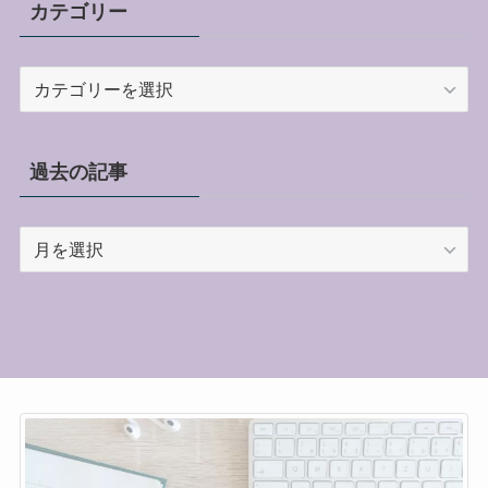
カテゴリー
カ
テ
ゴ
リ
過去の記事
ー
過
去
の
記
事