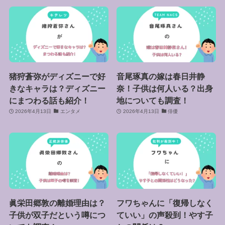
猪狩蒼弥がディズニーで好
音尾琢真の嫁は春日井静
きなキャラは？ディズニー
奈！子供は何人いる？出身
にまつわる話も紹介！
地についても調査！
2026年4月13日
エンタメ
2026年4月13日
俳優
眞栄田郷敦の離婚理由は？
フワちゃんに「復帰しなく
子供が双子だという噂につ
ていい」の声殺到！やす子