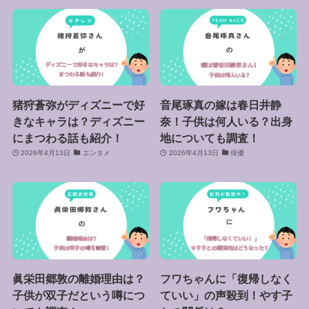
猪狩蒼弥がディズニーで好
音尾琢真の嫁は春日井静
きなキャラは？ディズニー
奈！子供は何人いる？出身
にまつわる話も紹介！
地についても調査！
2026年4月13日
エンタメ
2026年4月13日
俳優
眞栄田郷敦の離婚理由は？
フワちゃんに「復帰しなく
子供が双子だという噂につ
ていい」の声殺到！やす子