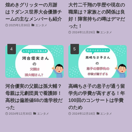
煌めきグリッターの月謝
大竹二千翔の学歴や現在の
は？ダンス世界大会優勝チ
職業は？家族との関係は良
ームの主なメンバーも紹介
好！障害持ちの噂はデマだ
った！
2025年1月30日
エンタメ
2024年11月29日
エンタメ
河合優実の父親は孫大輔？
高嶋ちさ子の息子が通う留
母親は元劇団員で看護師！
学先の学費が高すぎる！年
高校は偏差値68の進学校だ
100回のコンサートは学費
った
のため
2024年12月30日
エンタメ
2024年12月18日
エンタメ