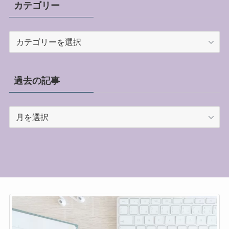
カテゴリー
カ
テ
ゴ
リ
過去の記事
ー
過
去
の
記
事