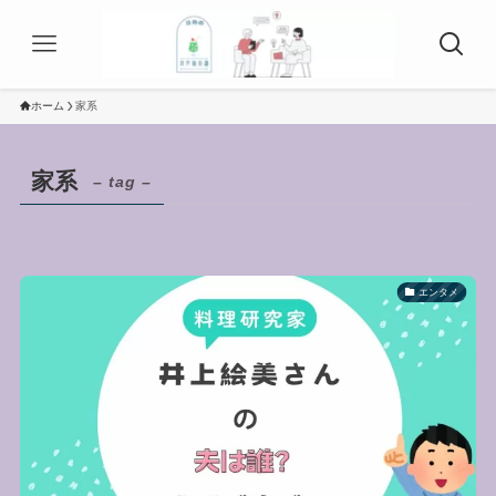
ホーム
家系
家系
– tag –
エンタメ