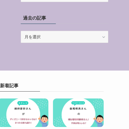
ゴ
リ
過去の記事
ー
過
去
の
記
事
新着記事