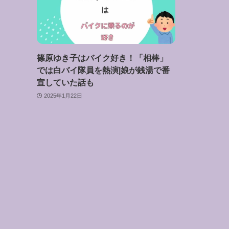
篠原ゆき子はバイク好き！「相棒」
では白バイ隊員を熱演|娘が銭湯で番
宣していた話も
2025年1月22日