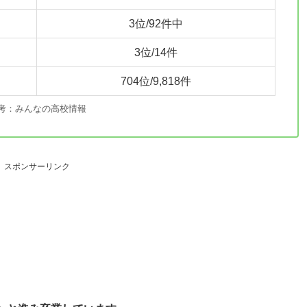
3位/92件中
3位/14件
704位/9,818件
考：みんなの高校情報
スポンサーリンク