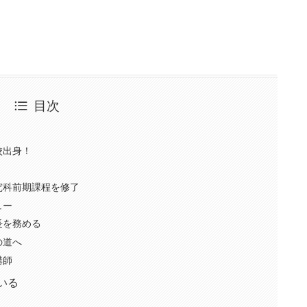
目次
校出身！
究科前期課程を修了
ュー
長を務める
の道へ
講師
いる